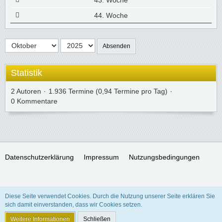
43. Woche
44. Woche
Absenden
Statistik
2 Autoren
1.936 Termine (0,94 Termine pro Tag)
0 Kommentare
Datenschutzerklärung
Impressum
Nutzungsbedingungen
SocialBox, entwickelt von WebExpanded
Diese Seite verwendet Cookies. Durch die Nutzung unserer Seite erklären Sie
Stil:
Freedom of Life
, erstellt von
KittMedia
sich damit einverstanden, dass wir Cookies setzen.
Community-Software:
WoltLab Suite™ 5.3.24
Weitere Informationen
Schließen