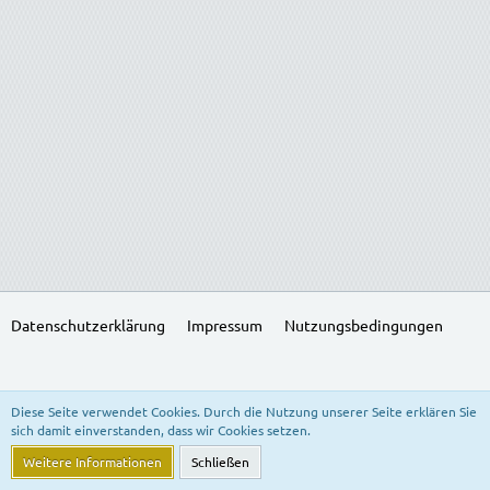
Datenschutzerklärung
Impressum
Nutzungsbedingungen
SocialBox, entwickelt von WebExpanded
Diese Seite verwendet Cookies. Durch die Nutzung unserer Seite erklären Sie
Stil:
Freedom of Life
, erstellt von
KittMedia
sich damit einverstanden, dass wir Cookies setzen.
Community-Software:
WoltLab Suite™ 5.3.24
Weitere Informationen
Schließen