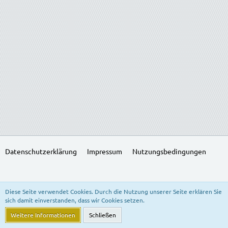
Datenschutzerklärung
Impressum
Nutzungsbedingungen
SocialBox, entwickelt von WebExpanded
Diese Seite verwendet Cookies. Durch die Nutzung unserer Seite erklären Sie
Stil:
Freedom of Life
, erstellt von
KittMedia
sich damit einverstanden, dass wir Cookies setzen.
Community-Software:
WoltLab Suite™ 5.3.24
Weitere Informationen
Schließen