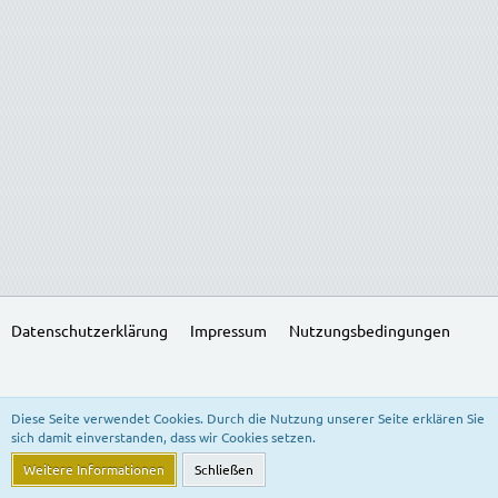
Datenschutzerklärung
Impressum
Nutzungsbedingungen
SocialBox, entwickelt von WebExpanded
Diese Seite verwendet Cookies. Durch die Nutzung unserer Seite erklären Sie
Stil:
Freedom of Life
, erstellt von
KittMedia
sich damit einverstanden, dass wir Cookies setzen.
Community-Software:
WoltLab Suite™ 5.3.24
Weitere Informationen
Schließen