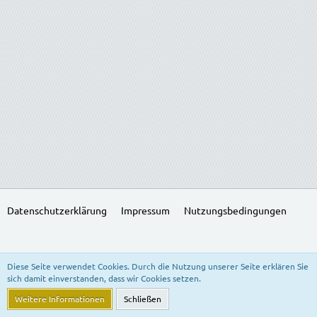
Datenschutzerklärung
Impressum
Nutzungsbedingungen
SocialBox, entwickelt von WebExpanded
Diese Seite verwendet Cookies. Durch die Nutzung unserer Seite erklären Sie
Stil:
Freedom of Life
, erstellt von
KittMedia
sich damit einverstanden, dass wir Cookies setzen.
Community-Software:
WoltLab Suite™ 5.3.24
Weitere Informationen
Schließen