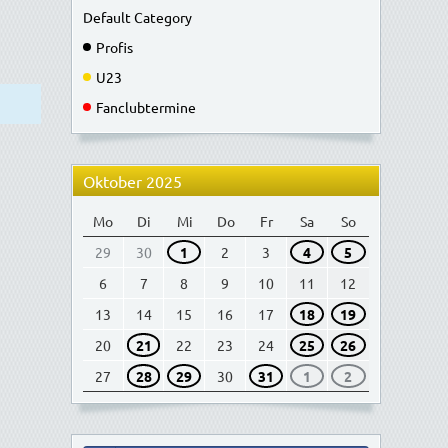
Default Category
Profis
U23
Fanclubtermine
Oktober 2025
Mo
Di
Mi
Do
Fr
Sa
So
29
30
1
2
3
4
5
6
7
8
9
10
11
12
13
14
15
16
17
18
19
20
21
22
23
24
25
26
27
28
29
30
31
1
2