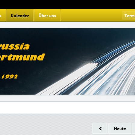
s
Kalender
Über uns
Term
Heute