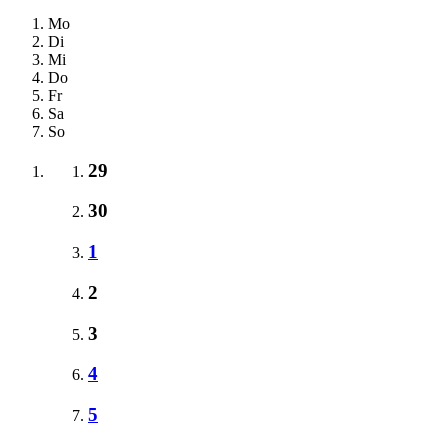
Mo
Di
Mi
Do
Fr
Sa
So
29
30
1
2
3
4
5