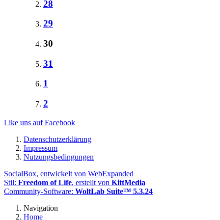
28
29
30
31
1
2
Like uns auf Facebook
Datenschutzerklärung
Impressum
Nutzungsbedingungen
SocialBox, entwickelt von WebExpanded
Stil:
Freedom of Life
, erstellt von
KittMedia
Community-Software:
WoltLab Suite™ 5.3.24
Navigation
Home