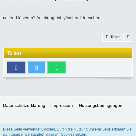
calfeed löschen? Anleitung: bit.ly/calfeed_loeschen
Teilen
Teilen
Datenschutzerklärung
Impressum
Nutzungsbedingungen
SocialBox, entwickelt von WebExpanded
Diese Seite verwendet Cookies. Durch die Nutzung unserer Seite erklären Sie
Stil:
Freedom of Life
, erstellt von
KittMedia
sich damit einverstanden, dass wir Cookies setzen.