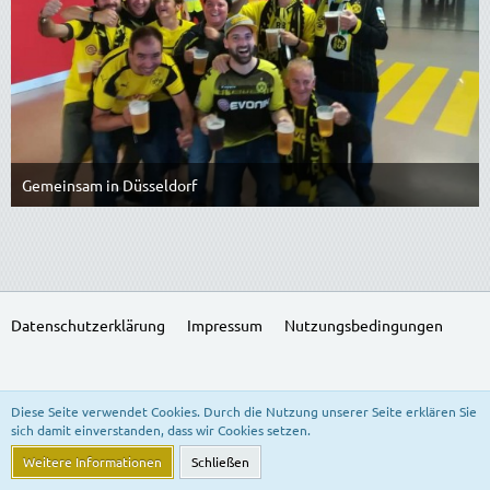
Gemeinsam in Düsseldorf
6. Februar 2021
1
Datenschutzerklärung
Impressum
Nutzungsbedingungen
SocialBox, entwickelt von WebExpanded
Diese Seite verwendet Cookies. Durch die Nutzung unserer Seite erklären Sie
Stil:
Freedom of Life
, erstellt von
KittMedia
sich damit einverstanden, dass wir Cookies setzen.
Community-Software:
WoltLab Suite™ 5.3.24
Weitere Informationen
Schließen