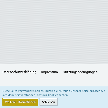
Datenschutzerklärung
Impressum
Nutzungsbedingungen
SocialBox, entwickelt von WebExpanded
Diese Seite verwendet Cookies. Durch die Nutzung unserer Seite erklären Sie
Stil:
Freedom of Life
, erstellt von
KittMedia
sich damit einverstanden, dass wir Cookies setzen.
Community-Software:
WoltLab Suite™ 5.3.24
Weitere Informationen
Schließen