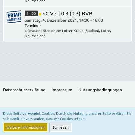
Deutschland
SC Verl 0:3 (0:3) BVB
14:00
Samstag, 4. Dezember 2021, 14:00 - 16:00
Termine
calovo.de | Stadion am Lotter Kreuz (Stadion), Lotte,
Deutschland
Datenschutzerklärung
Impressum
Nutzungsbedingungen
SocialBox, entwickelt von WebExpanded
Diese Seite verwendet Cookies. Durch die Nutzung unserer Seite erklären Sie
Stil:
Freedom of Life
, erstellt von
KittMedia
sich damit einverstanden, dass wir Cookies setzen.
Community-Software:
WoltLab Suite™ 5.3.24
Weitere Informationen
Schließen