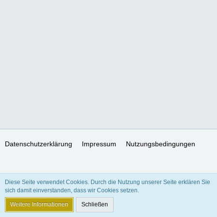
Datenschutzerklärung
Impressum
Nutzungsbedingungen
SocialBox, entwickelt von WebExpanded
Diese Seite verwendet Cookies. Durch die Nutzung unserer Seite erklären Sie
Stil:
Freedom of Life
, erstellt von
KittMedia
sich damit einverstanden, dass wir Cookies setzen.
Community-Software:
WoltLab Suite™ 5.3.24
Weitere Informationen
Schließen