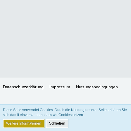
Datenschutzerklärung
Impressum
Nutzungsbedingungen
SocialBox, entwickelt von WebExpanded
Diese Seite verwendet Cookies. Durch die Nutzung unserer Seite erklären Sie
Stil:
Freedom of Life
, erstellt von
KittMedia
sich damit einverstanden, dass wir Cookies setzen.
Community-Software:
WoltLab Suite™ 5.3.24
Weitere Informationen
Schließen